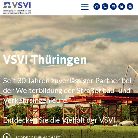
VSVI Thüringen
Seit 30 Jahren zuverlässiger Partner bei
der Weiterbildung der Straßenbau- und
Verkehrsingenieure.
Entdecken Sie die Vielfalt der VSVI.
Fördergemeinschaft