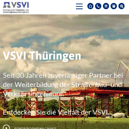
VSVI Thüringen
Seit 30 Jahren zuverlässiger Partner bei
der Weiterbildung der Straßenbau- und
Verkehrsingenieure.
Entdecken Sie die Vielfalt der VSVI.
Fördergemeinschaft