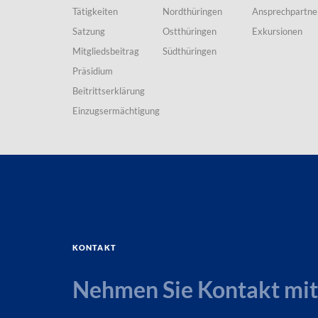
Tätigkeiten
Nordthüringen
Ansprechpartne
Satzung
Ostthüringen
Exkursionen
Mitgliedsbeitrag
Südthüringen
Präsidium
Beitrittserklärung
Einzugsermächtigung
Kontakt
Nehmen Sie Kontakt mit