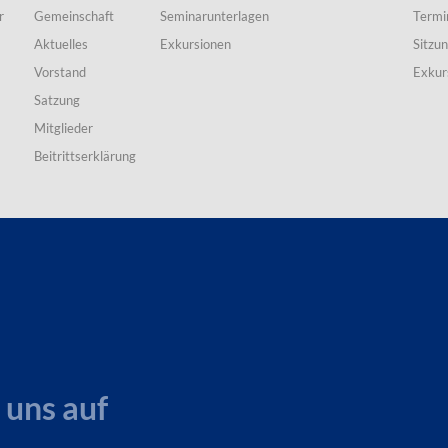
r
Gemeinschaft
Seminarunterlagen
Termi
Aktuelles
Exkursionen
Sitzu
Vorstand
Exkur
Satzung
Mitglieder
Beitrittserklärung
 uns auf