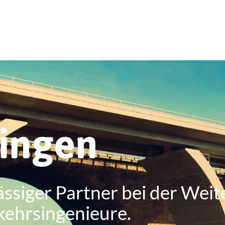
ringen
ässiger Partner bei der Weit
kehrsingenieure.