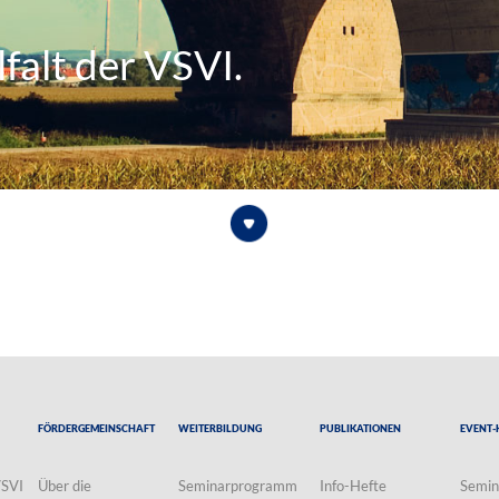
falt der VSVI.
Fördergemeinschaft
Weiterbildung
Publikationen
Event-
VSVI
Über die
Seminarprogramm
Info-Hefte
Semin