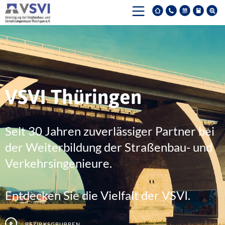
VSVI Thüringen
Seit 30 Jahren zuverlässiger Partner bei
der Weiterbildung der Straßenbau- und
Verkehrsingenieure.
Entdecken Sie die Vielfalt der VSVI.
Bezirksgruppen