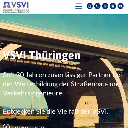
VSVI Thüringen
Seit 30 Jahren zuverlässiger Partner bei
der Weiterbildung der Straßenbau- und
Verkehrsingenieure.
Entdecken Sie die Vielfalt der VSVI.
Bezirksgruppen