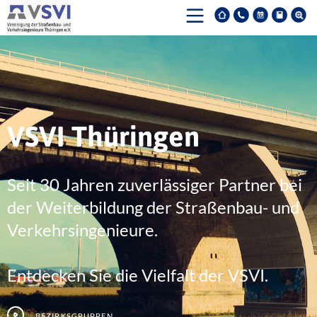
VSVI Thüringen
Seit 30 Jahren zuverlässiger Partner bei
der Weiterbildung der Straßenbau- und
Verkehrsingenieure.
Entdecken Sie die Vielfalt der VSVI.
Bezirksgruppen