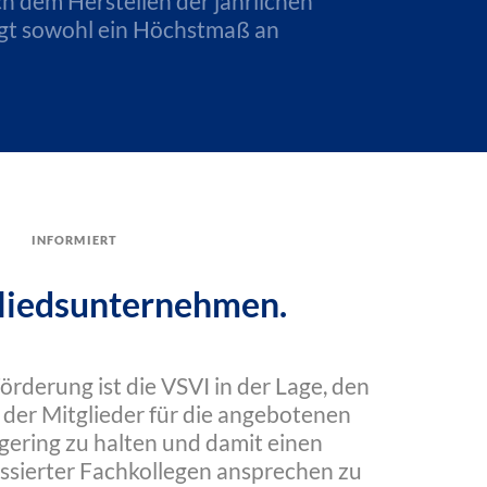
h dem Herstellen der jährlichen
tigt sowohl ein Höchstmaß an
informiert
liedsunternehmen.
Förderung ist die VSVI in der Lage, den
 der Mitglieder für die angebotenen
gering zu halten und damit einen
essierter Fachkollegen ansprechen zu