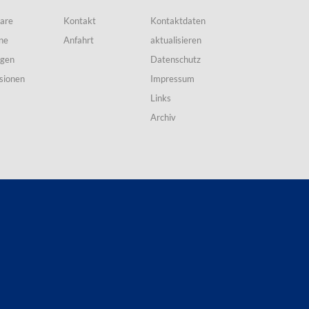
are
Kontakt
Kontaktdaten
ne
Anfahrt
aktualisieren
ngen
Datenschutz
sionen
Impressum
Links
Archiv