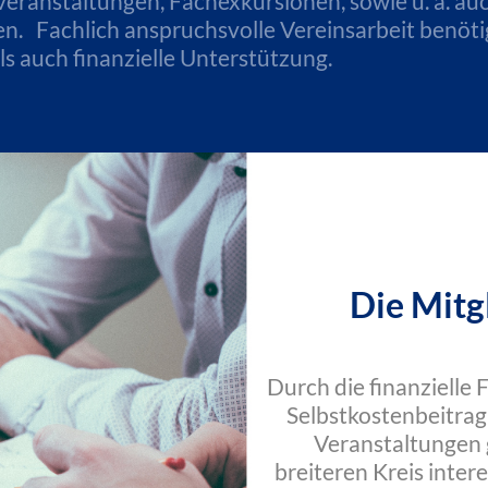
eranstaltungen, Fachexkursionen, sowie u. a. auc
zen. Fachlich anspruchsvolle Vereinsarbeit benö
 als auch finanzielle Unterstützung.
Die Mitg
Durch die finanzielle 
Selbstkostenbeitrag
Veranstaltungen 
breiteren Kreis inter