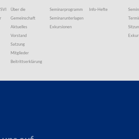
VSVI
Über die
Seminarprogramm
Info-Hefte
Semin
r
Gemeinschaft
Seminarunterlagen
Termi
Aktuelles
Exkursionen
Sitzu
Vorstand
Exkur
Satzung
Mitglieder
Beitrittserklärung