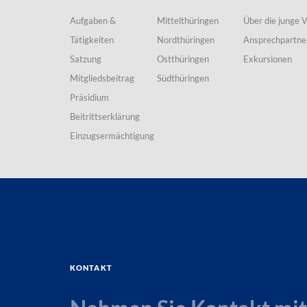
Aufgaben &
Mittelthüringen
Über die junge 
Tätigkeiten
Nordthüringen
Ansprechpartne
Satzung
Ostthüringen
Exkursionen
Mitgliedsbeitrag
Südthüringen
Präsidium
Beitrittserklärung
Einzugsermächtigung
Kontakt