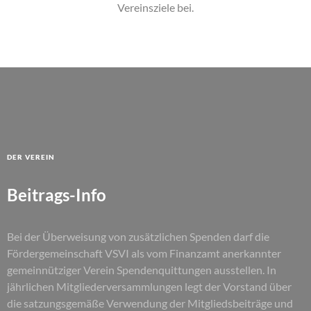
Vereinsziele bei.
Der Verein
Beitrags-Info
Bei der Überweisung von zusätzlichen Spenden darf die
Fördergemeinschaft VSVI als vom Finanzamt anerkannter
gemeinnütziger Verein Spendenquittungen ausstellen. In
jährlichen Mitgliederversammlungen legt der Vorstand über
die satzungsgemäße Verwendung der Mitgliedsbeiträge und