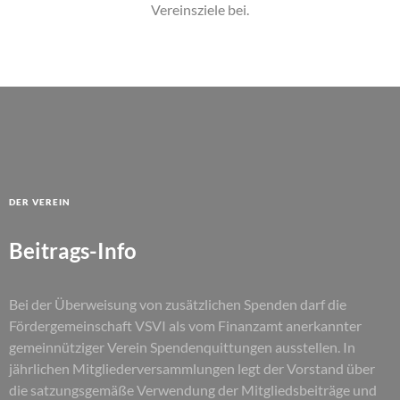
Vereinsziele bei.
Der Verein
Beitrags-Info
Bei der Überweisung von zusätzlichen Spenden darf die
Fördergemeinschaft VSVI als vom Finanzamt anerkannter
gemeinnütziger Verein Spendenquittungen ausstellen. In
jährlichen Mitgliederversammlungen legt der Vorstand über
die satzungsgemäße Verwendung der Mitgliedsbeiträge und