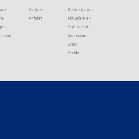
are
Kontakt
Kontaktdaten
ne
Anfahrt
aktualisieren
ngen
Datenschutz
sionen
Impressum
Links
Archiv