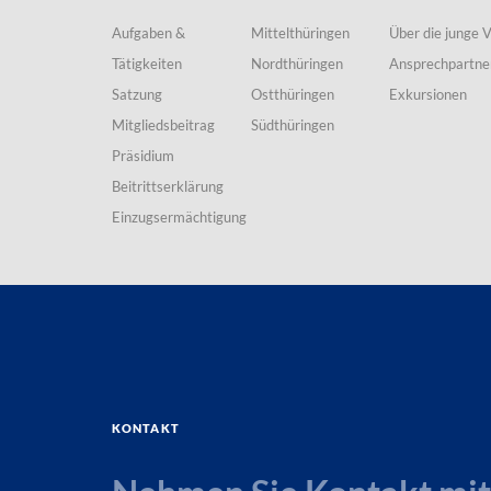
Aufgaben &
Mittelthüringen
Über die junge 
Tätigkeiten
Nordthüringen
Ansprechpartne
Satzung
Ostthüringen
Exkursionen
Mitgliedsbeitrag
Südthüringen
Präsidium
Beitrittserklärung
Einzugsermächtigung
Kontakt