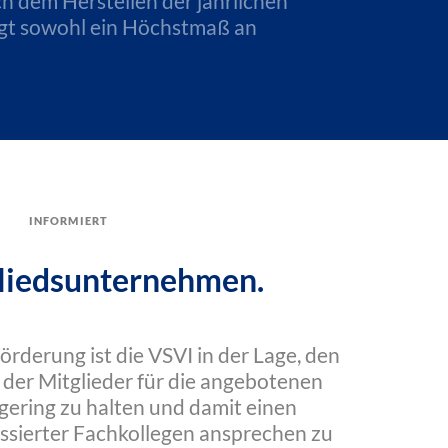
h dem Herstellen der jährlichen
tigt sowohl ein Höchstmaß an
informiert
liedsunternehmen.
Förderung ist die VSVI in der Lage, den
 der Mitglieder für die angebotenen
gering zu halten und damit einen
essierter Fachkollegen ansprechen zu