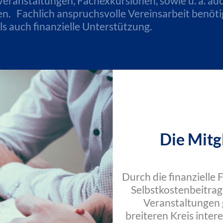
eranstaltungen, Fachexkursionen, sowie u. a. auc
zen. Fachlich anspruchsvolle Vereinsarbeit benö
 als auch finanzielle Unterstützung.
Die Mitg
Durch die finanzielle 
Selbstkostenbeitrag
Veranstaltungen 
breiteren Kreis inter