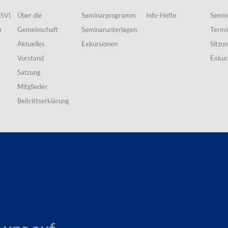
VSVI
Über die
Seminarprogramm
Info-Hefte
Semin
r
Gemeinschaft
Seminarunterlagen
Termi
Aktuelles
Exkursionen
Sitzu
Vorstand
Exkur
Satzung
Mitglieder
Beitrittserklärung