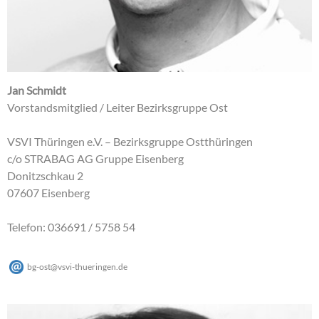
Jan Schmidt
Vorstandsmitglied / Leiter Bezirksgruppe Ost
VSVI Thüringen e.V. – Bezirksgruppe Ostthüringen
c/o STRABAG AG Gruppe Eisenberg
Donitzschkau 2
07607 Eisenberg
Telefon: 036691 / 5758 54
bg-ost
@
vsvi-thueringen
.
de