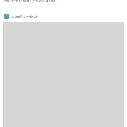
Telefon: 03641 / 9 29 00 88
adami
@
ib-kleb
.
de