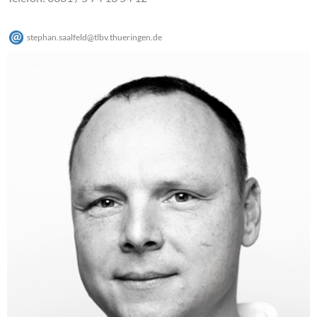
stephan.saalfeld
@
tlbv.thueringen
.
de