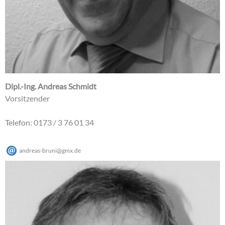
Dipl.-Ing. Andreas Schmidt
Vorsitzender
Telefon: 0173 / 3 76 01 34
andreas-bruni
@
gmx
.
de