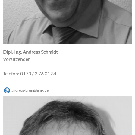
Dipl.-Ing. Andreas Schmidt
Vorsitzender
Telefon: 0173 / 3 76 01 34
andreas-bruni
@
gmx
.
de