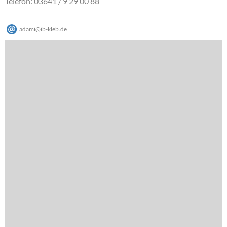
Telefon: 03641 / 9 29 00 88
adami
@
ib-kleb
.
de