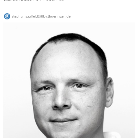
stephan.saalfeld
@
tlbv.thueringen
.
de