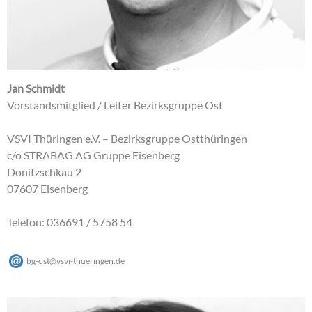
Jan Schmidt
Vorstandsmitglied / Leiter Bezirksgruppe Ost
VSVI Thüringen e.V. – Bezirksgruppe Ostthüringen
c/o STRABAG AG Gruppe Eisenberg
Donitzschkau 2
07607 Eisenberg
Telefon: 036691 / 5758 54
bg-ost
@
vsvi-thueringen
.
de