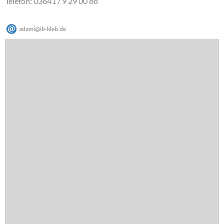
Telefon: 03641 / 9 29 00 88
adami
@
ib-kleb
.
de