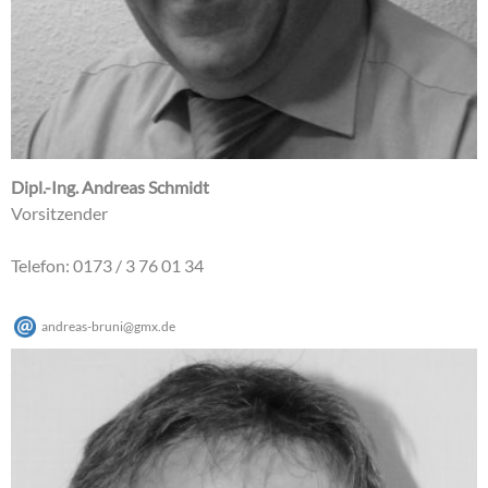
Dipl.-Ing. Andreas Schmidt
Vorsitzender
Telefon: 0173 / 3 76 01 34
andreas-bruni
@
gmx
.
de