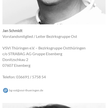
Jan Schmidt
Vorstandsmitglied / Leiter Bezirksgruppe Ost
VSVI Thüringen e.V. – Bezirksgruppe Ostthüringen
c/o STRABAG AG Gruppe Eisenberg
Donitzschkau 2
07607 Eisenberg
Telefon: 036691 / 5758 54
bg-ost
@
vsvi-thueringen
.
de