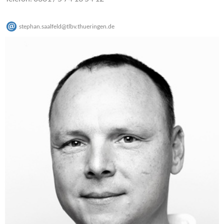
stephan.saalfeld
@
tlbv.thueringen
.
de