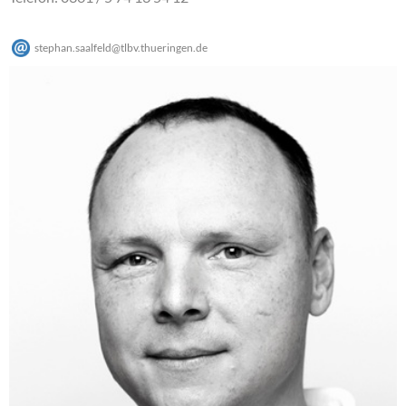
stephan.saalfeld
@
tlbv.thueringen
.
de