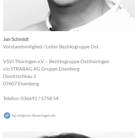
Jan Schmidt
Vorstandsmitglied / Leiter Bezirksgruppe Ost
VSVI Thüringen e.V. – Bezirksgruppe Ostthüringen
c/o STRABAG AG Gruppe Eisenberg
Donitzschkau 2
07607 Eisenberg
Telefon: 036691 / 5758 54
bg-ost
@
vsvi-thueringen
.
de