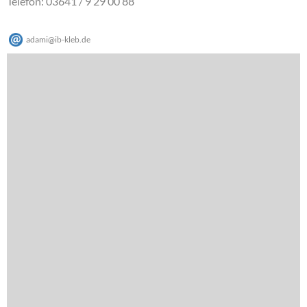
Telefon: 03641 / 9 29 00 88
adami
@
ib-kleb
.
de