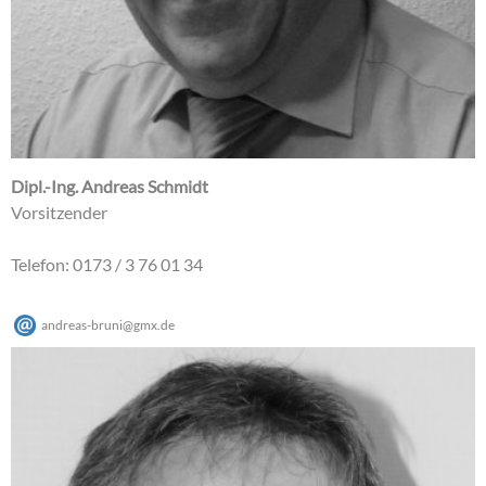
Dipl.-Ing. Andreas Schmidt
Vorsitzender
Telefon: 0173 / 3 76 01 34
andreas-bruni
@
gmx
.
de