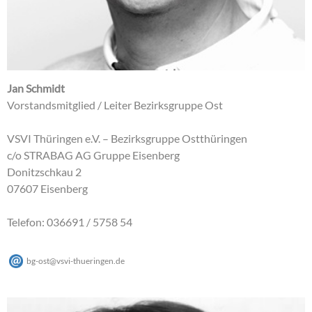
Jan Schmidt
Vorstandsmitglied / Leiter Bezirksgruppe Ost
VSVI Thüringen e.V. – Bezirksgruppe Ostthüringen
c/o STRABAG AG Gruppe Eisenberg
Donitzschkau 2
07607 Eisenberg
Telefon: 036691 / 5758 54
bg-ost
@
vsvi-thueringen
.
de