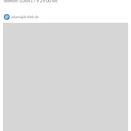
Telefon: 03641 / 9 29 00 88
adami
@
ib-kleb
.
de