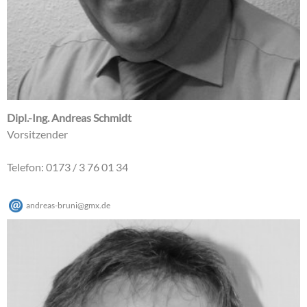
Dipl.-Ing. Andreas Schmidt
Vorsitzender
Telefon: 0173 / 3 76 01 34
andreas-bruni
@
gmx
.
de