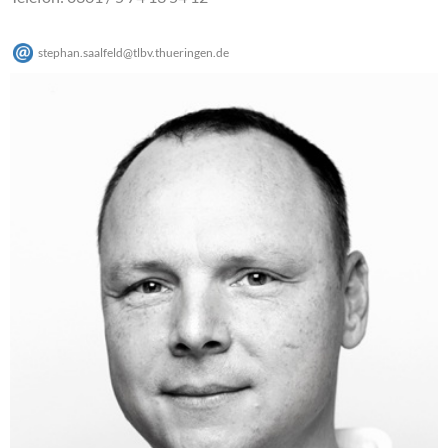
stephan.saalfeld
@
tlbv.thueringen
.
de