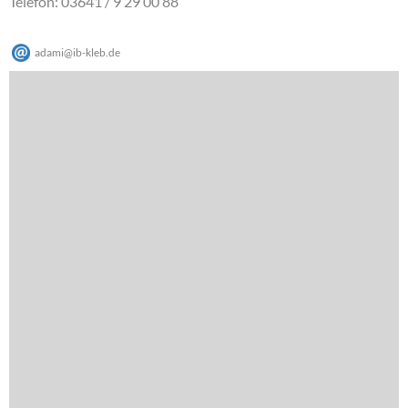
Telefon: 03641 / 9 29 00 88
adami
@
ib-kleb
.
de