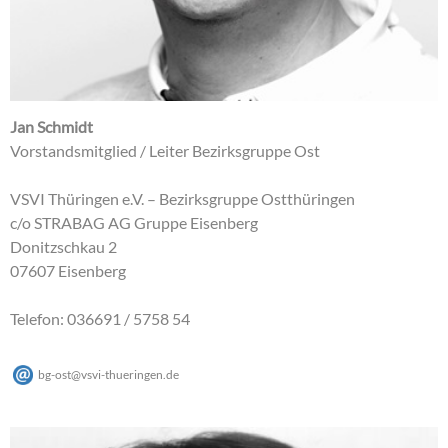
Jan Schmidt
Vorstandsmitglied / Leiter Bezirksgruppe Ost
VSVI Thüringen e.V. – Bezirksgruppe Ostthüringen
c/o STRABAG AG Gruppe Eisenberg
Donitzschkau 2
07607 Eisenberg
Telefon: 036691 / 5758 54
bg-ost
@
vsvi-thueringen
.
de