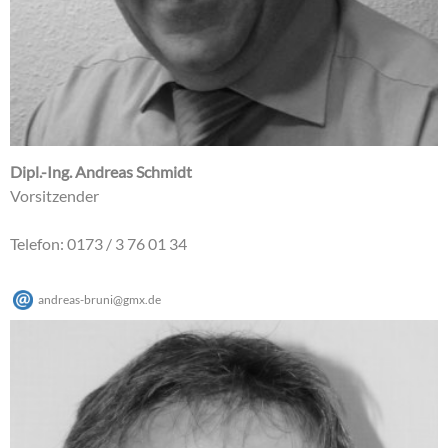
Dipl.-Ing. Andreas Schmidt
Vorsitzender
Telefon: 0173 / 3 76 01 34
andreas-bruni
@
gmx
.
de