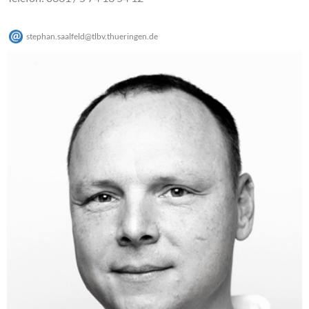
stephan.saalfeld
@
tlbv.thueringen
.
de