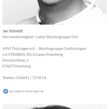
Jan Schmidt
Vorstandsmitglied / Leiter Bezirksgruppe Ost
VSVI Thüringen e.V. – Bezirksgruppe Ostthüringen
c/o STRABAG AG Gruppe Eisenberg
Donitzschkau 2
07607 Eisenberg
Telefon: 036691 / 5758 54
bg-ost
@
vsvi-thueringen
.
de