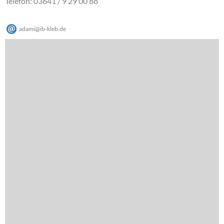
Telefon: 03641 / 9 29 00 88
adami
@
ib-kleb
.
de