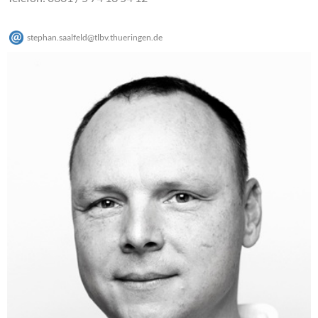
stephan.saalfeld
@
tlbv.thueringen
.
de