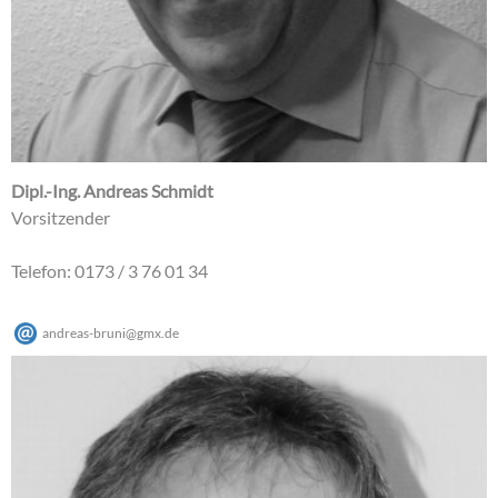
Dipl.-Ing. Andreas Schmidt
Vorsitzender
Telefon: 0173 / 3 76 01 34
andreas-bruni
@
gmx
.
de