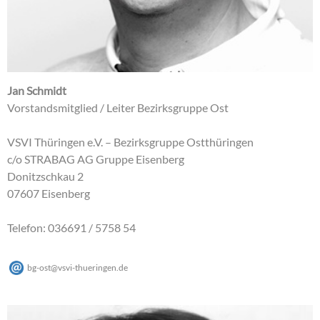
Jan Schmidt
Vorstandsmitglied / Leiter Bezirksgruppe Ost
VSVI Thüringen e.V. – Bezirksgruppe Ostthüringen
c/o STRABAG AG Gruppe Eisenberg
Donitzschkau 2
07607 Eisenberg
Telefon: 036691 / 5758 54
bg-ost
@
vsvi-thueringen
.
de