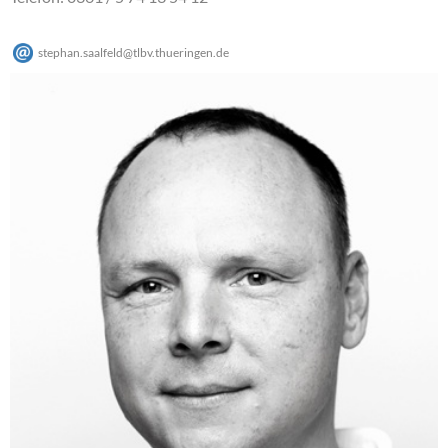
stephan.saalfeld
@
tlbv.thueringen
.
de