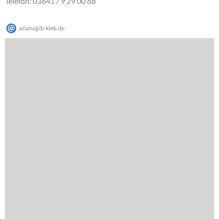
Telefon: 03641 / 9 29 00 88
adami
@
ib-kleb
.
de