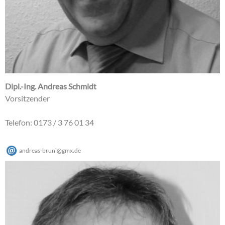
Dipl.-Ing. Andreas Schmidt
Vorsitzender
Telefon: 0173 / 3 76 01 34
andreas-bruni
@
gmx
.
de