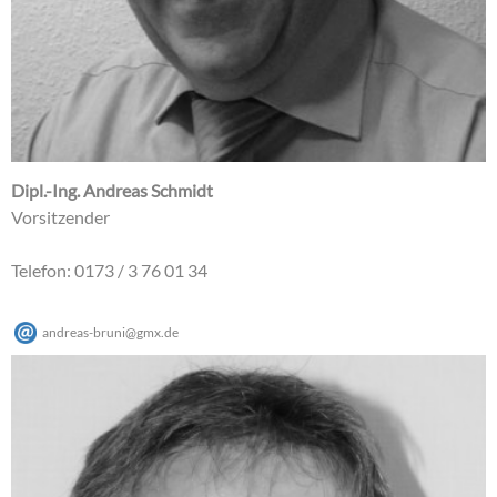
Dipl.-Ing. Andreas Schmidt
Vorsitzender
Telefon: 0173 / 3 76 01 34
andreas-bruni
@
gmx
.
de