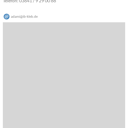
Telefon: 03641 / 9 29 00 88
adami
@
ib-kleb
.
de