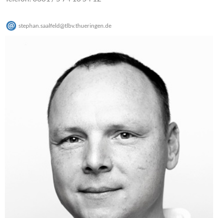
stephan.saalfeld
@
tlbv.thueringen
.
de