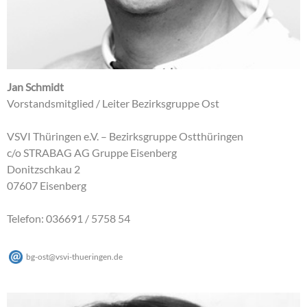
Jan Schmidt
Vorstandsmitglied / Leiter Bezirksgruppe Ost
VSVI Thüringen e.V. – Bezirksgruppe Ostthüringen
c/o STRABAG AG Gruppe Eisenberg
Donitzschkau 2
07607 Eisenberg
Telefon: 036691 / 5758 54
bg-ost
@
vsvi-thueringen
.
de