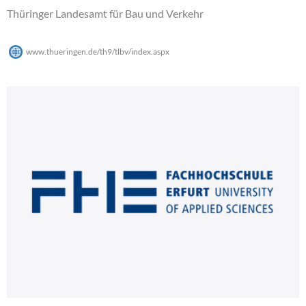
Thüringer Landesamt für Bau und Verkehr
www.thueringen.de/th9/tlbv/index.aspx