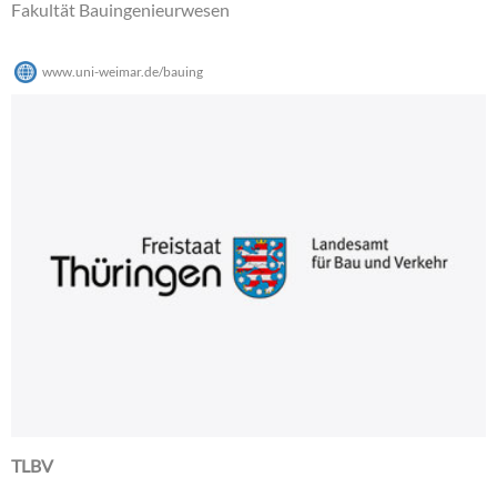
Fakultät Bauingenieurwesen
www.uni-weimar.de/bauing
TLBV