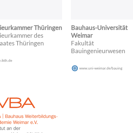
ieurkammer Thüringen
Bauhaus-Universität
ieurkammer des
Weimar
taates Thüringen
Fakultät
Bauingenieurwesen
ikth.de
www.uni-weimar.de/bauing