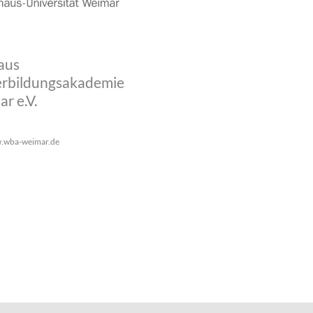
aus
rbildungsakademie
r e.V.
.wba-weimar.de