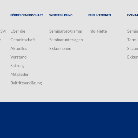
Fördergemeinschaft
Weiterbildung
Publikationen
Event-
VSVI
Über die
Seminarprogramm
Info-Hefte
Semin
r
Gemeinschaft
Seminarunterlagen
Termi
Aktuelles
Exkursionen
Sitzu
Vorstand
Exkur
Satzung
Mitglieder
Beitrittserklärung