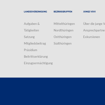
Landesvereinigung
Bezirksgruppen
Junge VSVI
Aufgaben &
Mittelthüringen
Über die junge 
Tätigkeiten
Nordthüringen
Ansprechpartne
Satzung
Ostthüringen
Exkursionen
Mitgliedsbeitrag
Südthüringen
Präsidium
Beitrittserklärung
Einzugsermächtigung