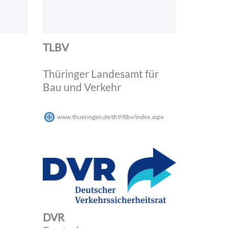
TLBV
Thüringer Landesamt für
Bau und Verkehr
www.thueringen.de/th9/tlbv/index.aspx
DVR