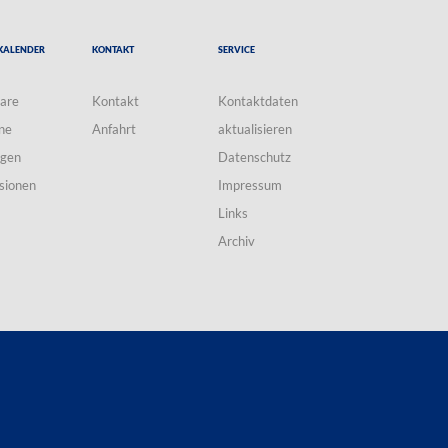
Kalender
Kontakt
Service
are
Kontakt
Kontaktdaten
ne
Anfahrt
aktualisieren
ngen
Datenschutz
sionen
Impressum
Links
Archiv