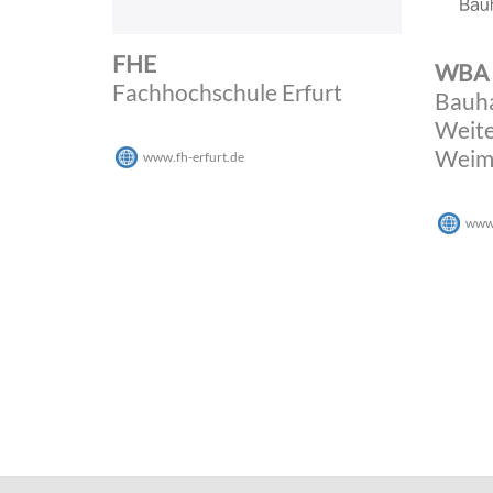
FHE
WBA
Fachhochschule Erfurt
Bauh
Weite
Weima
www.fh-erfurt.de
www