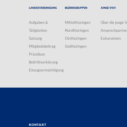
Landesvereinigung
Bezirksgruppen
Junge VSVI
Aufgaben &
Mittelthüringen
Über die junge 
Tätigkeiten
Nordthüringen
Ansprechpartne
Satzung
Ostthüringen
Exkursionen
Mitgliedsbeitrag
Südthüringen
Präsidium
Beitrittserklärung
Einzugsermächtigung
Kontakt