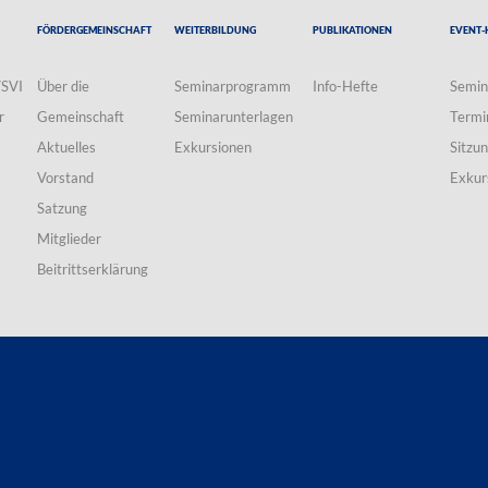
Fördergemeinschaft
Weiterbildung
Publikationen
Event-
VSVI
Über die
Seminarprogramm
Info-Hefte
Semin
r
Gemeinschaft
Seminarunterlagen
Termi
Aktuelles
Exkursionen
Sitzu
Vorstand
Exkur
Satzung
Mitglieder
Beitrittserklärung