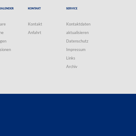
Kalender
Kontakt
Service
are
Kontakt
Kontaktdaten
ne
Anfahrt
aktualisieren
ngen
Datenschutz
sionen
Impressum
Links
Archiv