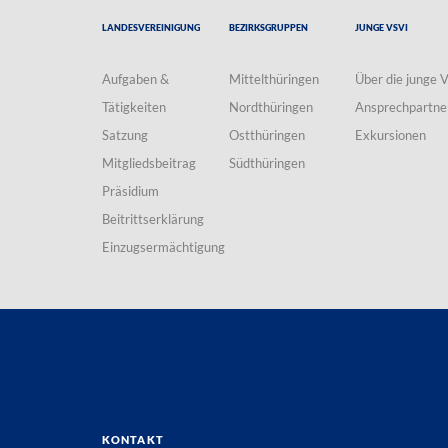
Landesvereinigung
Bezirksgruppen
Junge VSVI
Aufgaben &
Mittelthüringen
Über die junge 
Tätigkeiten
Nordthüringen
Ansprechpartne
Satzung
Ostthüringen
Exkursionen
Mitgliedsbeitrag
Südthüringen
Präsidium
Beitrittserklärung
Einzugsermächtigung
Kontakt