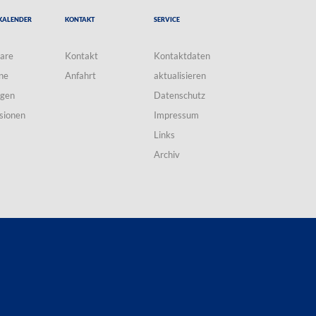
Kalender
Kontakt
Service
are
Kontakt
Kontaktdaten
ne
Anfahrt
aktualisieren
ngen
Datenschutz
sionen
Impressum
Links
Archiv