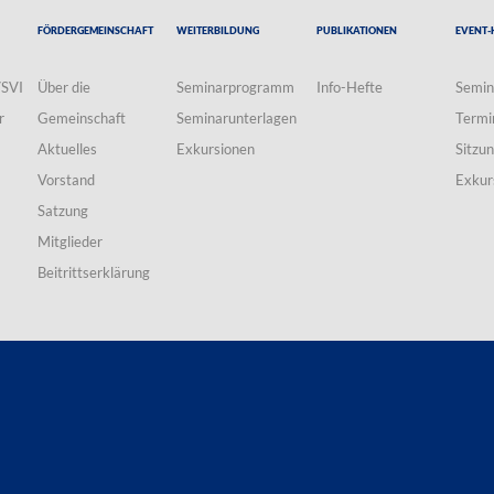
Fördergemeinschaft
Weiterbildung
Publikationen
Event-
VSVI
Über die
Seminarprogramm
Info-Hefte
Semin
r
Gemeinschaft
Seminarunterlagen
Termi
Aktuelles
Exkursionen
Sitzu
Vorstand
Exkur
Satzung
Mitglieder
Beitrittserklärung