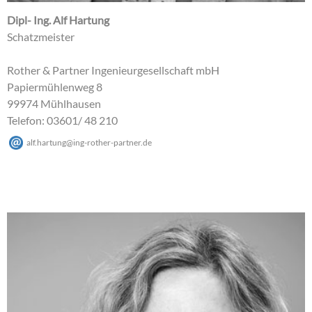
Dipl- Ing. Alf Hartung
Schatzmeister
Rother & Partner Ingenieurgesellschaft mbH
Papiermühlenweg 8
99974 Mühlhausen
Telefon: 03601/ 48 210
alf.hartung
@
ing-rother-partner
.
de