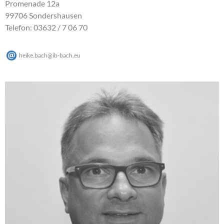
Promenade 12a
99706 Sondershausen
Telefon: 03632 / 7 06 70
heike.bach
@
ib-bach
.
eu