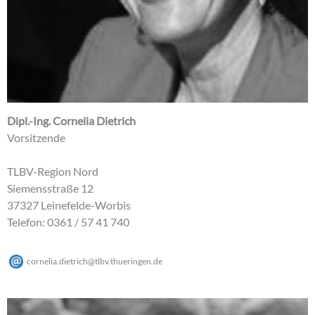
Dipl.-Ing. Cornelia Dietrich
Vorsitzende
TLBV-Region Nord
Siemensstraße 12
37327 Leinefelde-Worbis
Telefon: 0361 / 57 41 740
cornelia.dietrich
@
tlbv.thueringen
.
de