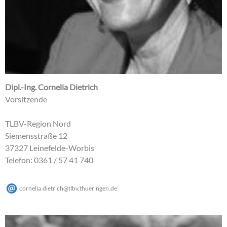
Dipl.-Ing. Cornelia Dietrich
Vorsitzende
TLBV-Region Nord
Siemensstraße 12
37327 Leinefelde-Worbis
Telefon: 0361 / 57 41 740
cornelia.dietrich
@
tlbv.thueringen
.
de