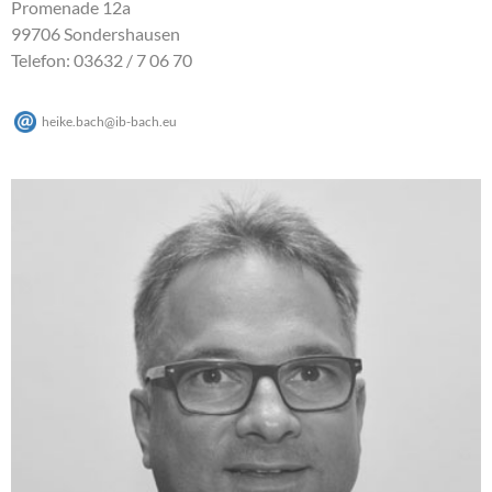
Promenade 12a
99706 Sondershausen
Telefon: 03632 / 7 06 70
heike.bach
@
ib-bach
.
eu