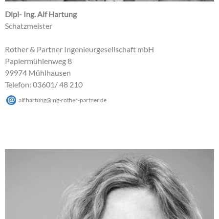
Dipl- Ing. Alf Hartung
Schatzmeister
Rother & Partner Ingenieurgesellschaft mbH
Papiermühlenweg 8
99974 Mühlhausen
Telefon: 03601/ 48 210
alf.hartung
@
ing-rother-partner
.
de