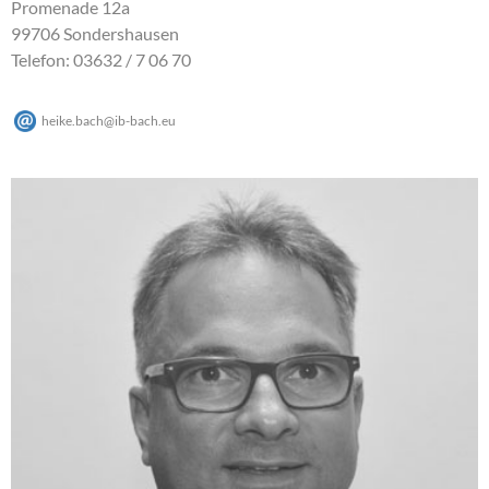
Promenade 12a
99706 Sondershausen
Telefon: 03632 / 7 06 70
heike.bach
@
ib-bach
.
eu