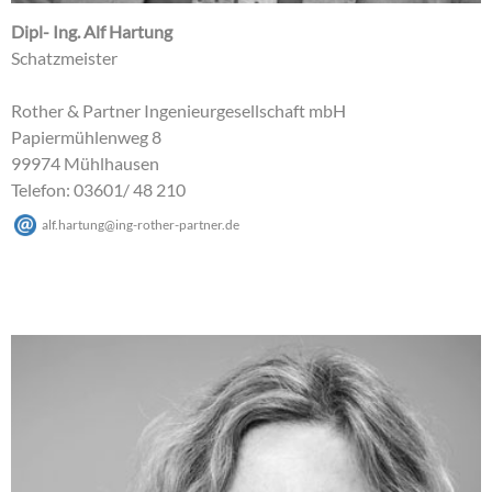
Dipl- Ing. Alf Hartung
Schatzmeister
Rother & Partner Ingenieurgesellschaft mbH
Papiermühlenweg 8
99974 Mühlhausen
Telefon: 03601/ 48 210
alf.hartung
@
ing-rother-partner
.
de