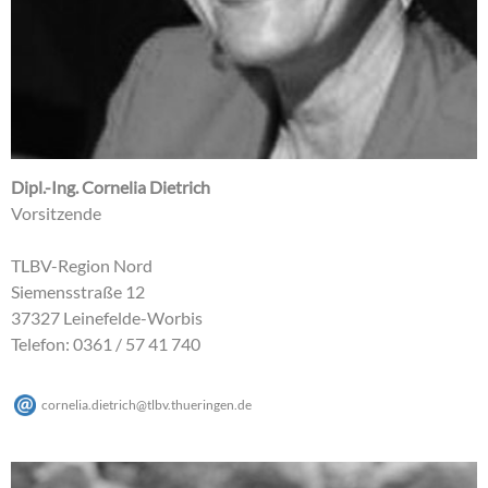
Dipl.-Ing. Cornelia Dietrich
Vorsitzende
TLBV-Region Nord
Siemensstraße 12
37327 Leinefelde-Worbis
Telefon: 0361 / 57 41 740
cornelia.dietrich
@
tlbv.thueringen
.
de