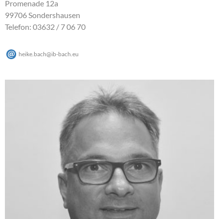
Promenade 12a
99706 Sondershausen
Telefon: 03632 / 7 06 70
heike.bach
@
ib-bach
.
eu