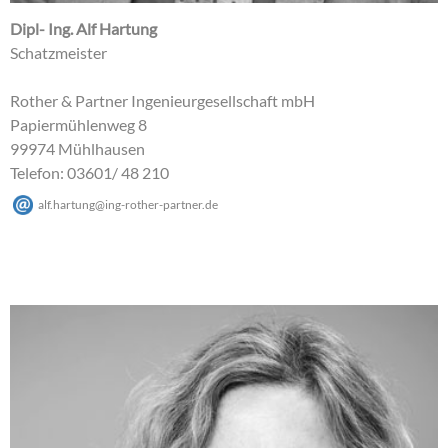
Dipl- Ing. Alf Hartung
Schatzmeister
Rother & Partner Ingenieurgesellschaft mbH
Papiermühlenweg 8
99974 Mühlhausen
Telefon: 03601/ 48 210
alf.hartung
@
ing-rother-partner
.
de