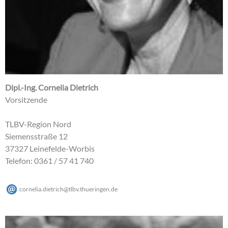
Dipl.-Ing. Cornelia Dietrich
Vorsitzende
TLBV-Region Nord
Siemensstraße 12
37327 Leinefelde-Worbis
Telefon: 0361 / 57 41 740
cornelia.dietrich
@
tlbv.thueringen
.
de