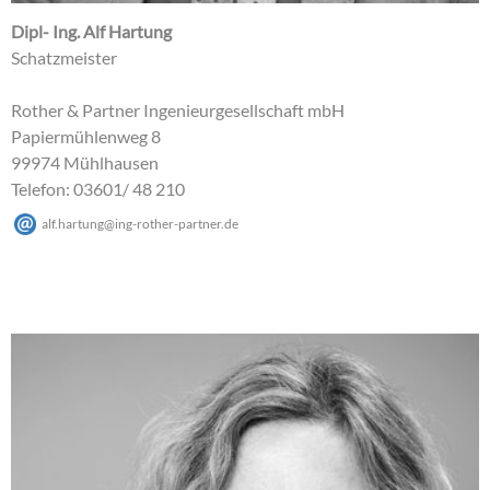
Dipl- Ing. Alf Hartung
Schatzmeister
Rother & Partner Ingenieurgesellschaft mbH
Papiermühlenweg 8
99974 Mühlhausen
Telefon: 03601/ 48 210
alf.hartung
@
ing-rother-partner
.
de