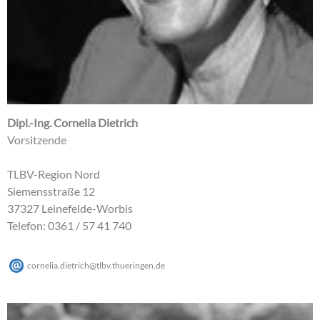
Dipl.-Ing. Cornelia Dietrich
Vorsitzende
TLBV-Region Nord
Siemensstraße 12
37327 Leinefelde-Worbis
Telefon: 0361 / 57 41 740
cornelia.dietrich
@
tlbv.thueringen
.
de