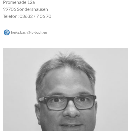
Promenade 12a
99706 Sondershausen
Telefon: 03632 / 7 06 70
heike.bach
@
ib-bach
.
eu