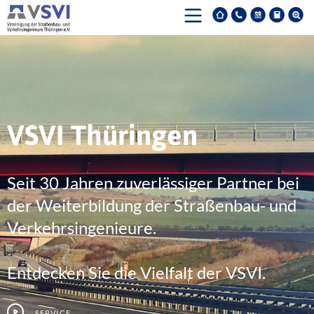
VSVI Thüringen
Seit 30 Jahren zuverlässiger Partner bei
der Weiterbildung der Straßenbau- und
Verkehrsingenieure.
Entdecken Sie die Vielfalt der VSVI.
Service