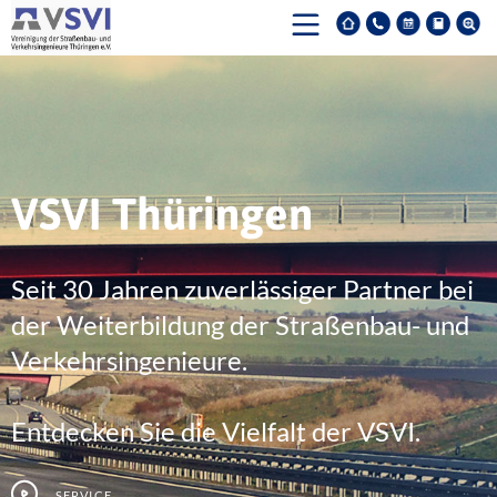
VSVI Thüringen
Seit 30 Jahren zuverlässiger Partner bei
der Weiterbildung der Straßenbau- und
Verkehrsingenieure.
Entdecken Sie die Vielfalt der VSVI.
Service