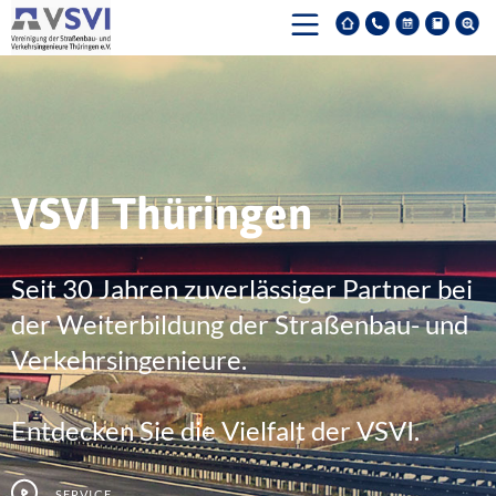
VSVI Thüringen
Seit 30 Jahren zuverlässiger Partner bei
der Weiterbildung der Straßenbau- und
Verkehrsingenieure.
Entdecken Sie die Vielfalt der VSVI.
Service