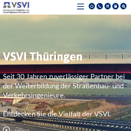
VSVI Thüringen
Seit 30 Jahren zuverlässiger Partner bei
der Weiterbildung der Straßenbau- und
Verkehrsingenieure.
Entdecken Sie die Vielfalt der VSVI.
Service