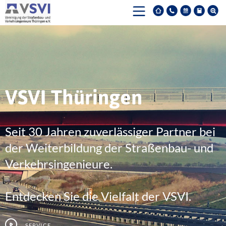
VSVI Thüringen
Seit 30 Jahren zuverlässiger Partner bei
der Weiterbildung der Straßenbau- und
Verkehrsingenieure.
Entdecken Sie die Vielfalt der VSVI.
Service