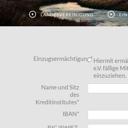
Landesvereinigung
Ei
Einzugsermächtigung
*
Hiermit ermä
e.V. fällige 
einzuziehen.
Name und Sitz
des
Kreditinstitutes
*
IBAN
*
BIC (SWIFT-