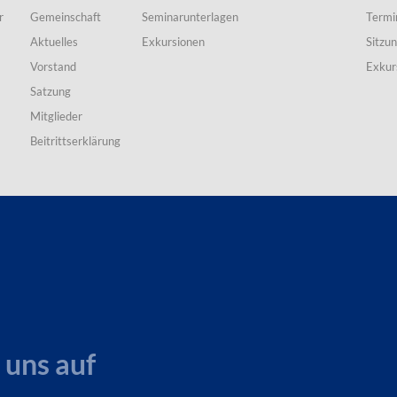
r
Gemeinschaft
Seminarunterlagen
Termi
Aktuelles
Exkursionen
Sitzu
Vorstand
Exkur
Satzung
Mitglieder
Beitrittserklärung
 uns auf