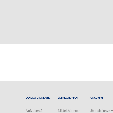
Landesvereinigung
Bezirksgruppen
Junge VSVI
Aufgaben &
Mittelthüringen
Über die junge 