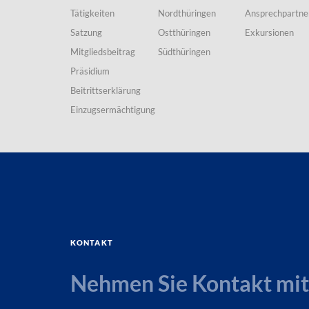
Tätigkeiten
Nordthüringen
Ansprechpartne
Satzung
Ostthüringen
Exkursionen
Mitgliedsbeitrag
Südthüringen
Präsidium
Beitrittserklärung
Einzugsermächtigung
Kontakt
Nehmen Sie Kontakt mit