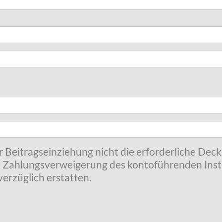
r Beitragseinziehung nicht die erforderliche Dec
 Zahlungsverweigerung des kontoführenden Insti
erzüglich erstatten.