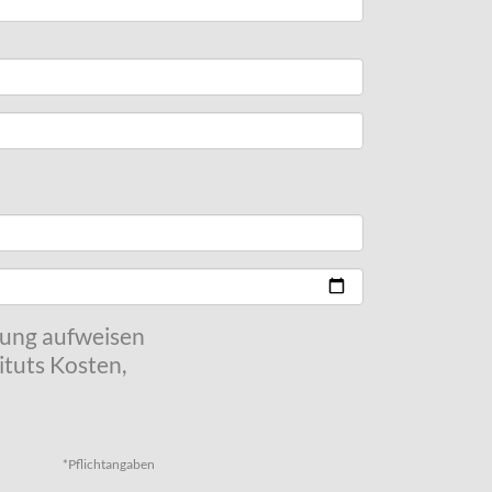
kung aufweisen
tuts Kosten,
*Pflichtangaben