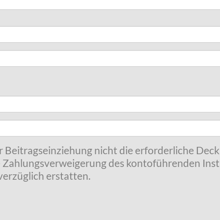
r Beitragseinziehung nicht die erforderliche Dec
 Zahlungsverweigerung des kontoführenden Insti
erzüglich erstatten.