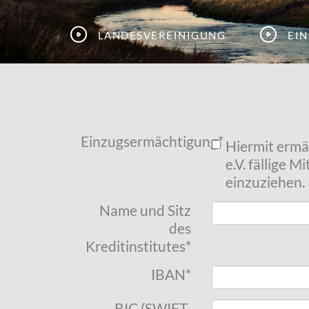
Landesvereinigung
Ei
Einzugsermächtigung
*
Hiermit ermä
e.V. fällige 
einzuziehen.
Name und Sitz
des
Kreditinstitutes
*
IBAN
*
BIC (SWIFT-