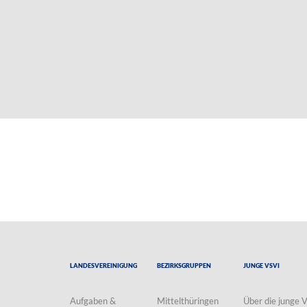
Landesvereinigung
Bezirksgruppen
Junge VSVI
Aufgaben &
Mittelthüringen
Über die junge 