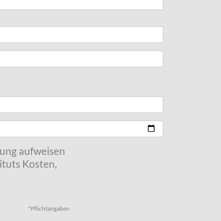
kung aufweisen
tuts Kosten,
*Pflichtangaben