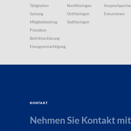
Tätigkeiten
Nordthüringen
Ansprechpartne
Satzung
Ostthüringen
Exkursionen
Mitgliedsbeitrag
Südthüringen
Präsidium
Beitrittserklärung
Einzugsermächtigung
Kontakt
Nehmen Sie Kontakt mit