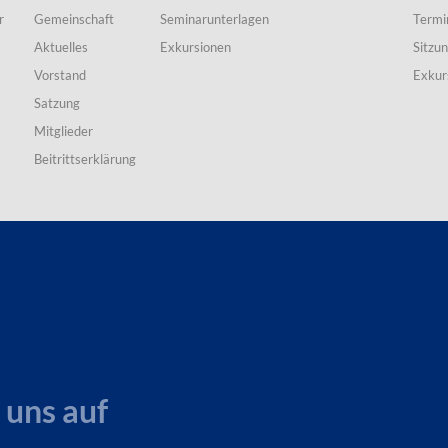
r
Gemeinschaft
Seminarunterlagen
Termi
Aktuelles
Exkursionen
Sitzu
Vorstand
Exkur
Satzung
Mitglieder
Beitrittserklärung
 uns auf