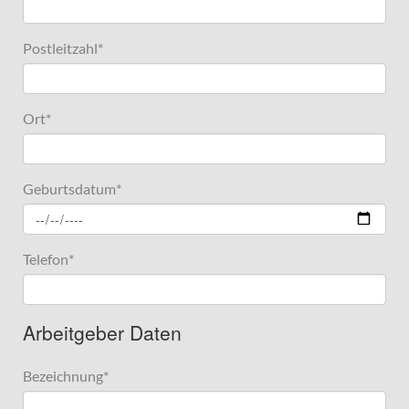
Postleitzahl
*
Ort
*
Geburtsdatum
*
Telefon
*
Arbeitgeber Daten
Bezeichnung
*