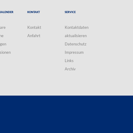
Kalender
Kontakt
Service
are
Kontakt
Kontaktdaten
ne
Anfahrt
aktualisieren
ngen
Datenschutz
sionen
Impressum
Links
Archiv