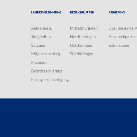
Landesvereinigung
Bezirksgruppen
Junge VSVI
Aufgaben &
Mittelthüringen
Über die junge 
Tätigkeiten
Nordthüringen
Ansprechpartne
Satzung
Ostthüringen
Exkursionen
Mitgliedsbeitrag
Südthüringen
Präsidium
Beitrittserklärung
Einzugsermächtigung