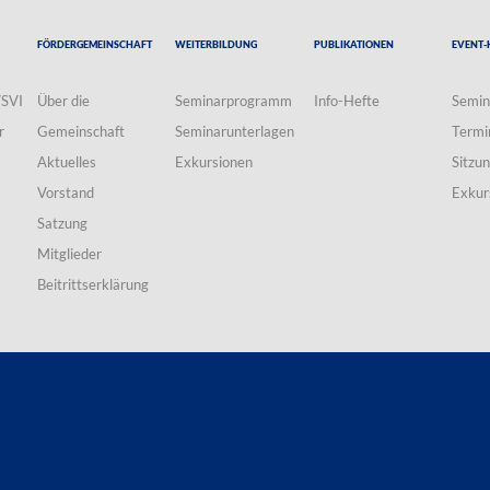
Fördergemeinschaft
Weiterbildung
Publikationen
Event-
VSVI
Über die
Seminarprogramm
Info-Hefte
Semin
r
Gemeinschaft
Seminarunterlagen
Termi
Aktuelles
Exkursionen
Sitzu
Vorstand
Exkur
Satzung
Mitglieder
Beitrittserklärung