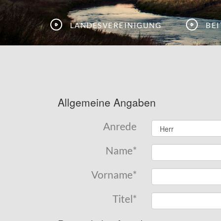
Landesvereinigung
Be
Allgemeine Angaben
Anrede
Name
*
Vorname
*
Titel
*