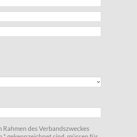
 im Rahmen des Verbandszweckes
m * gekennzeichnet sind, müssen für