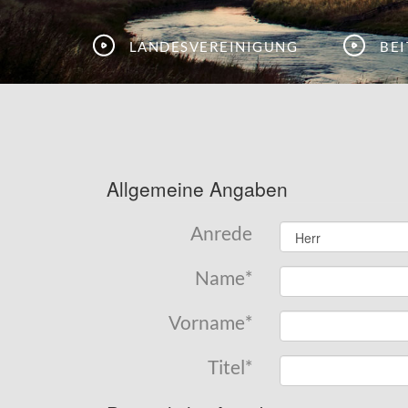
Landesvereinigung
Be
Allgemeine Angaben
Anrede
Name
*
Vorname
*
Titel
*