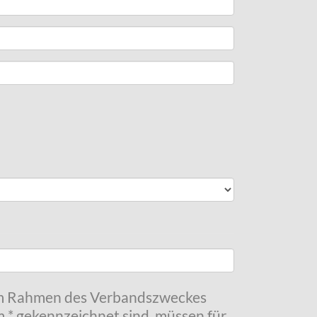
 im Rahmen des Verbandszweckes
m * gekennzeichnet sind, müssen für