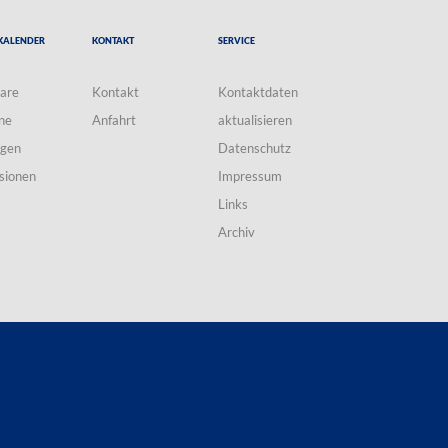
Kalender
Kontakt
Service
are
Kontakt
Kontaktdaten
ne
Anfahrt
aktualisieren
ngen
Datenschutz
sionen
Impressum
Links
Archiv