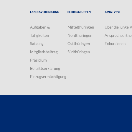
Landesvereinigung
Bezirksgruppen
Junge VSVI
Aufgaben &
Mittelthüringen
Über die junge 
Tätigkeiten
Nordthüringen
Ansprechpartne
Satzung
Ostthüringen
Exkursionen
Mitgliedsbeitrag
Südthüringen
Präsidium
Beitrittserklärung
Einzugsermächtigung