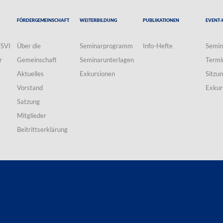
Fördergemeinschaft
Weiterbildung
Publikationen
Event-
VSVI
Über die
Seminarprogramm
Info-Hefte
Semin
r
Gemeinschaft
Seminarunterlagen
Termi
Aktuelles
Exkursionen
Sitzu
Vorstand
Exkur
Satzung
Mitglieder
Beitrittserklärung