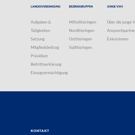
Landesvereinigung
Bezirksgruppen
Junge VSVI
Aufgaben &
Mittelthüringen
Über die junge 
Tätigkeiten
Nordthüringen
Ansprechpartne
Satzung
Ostthüringen
Exkursionen
Mitgliedsbeitrag
Südthüringen
Präsidium
Beitrittserklärung
Einzugsermächtigung
Kontakt