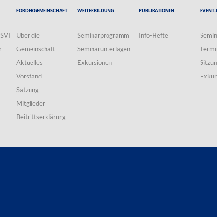
Fördergemeinschaft
Weiterbildung
Publikationen
Event-
VSVI
Über die
Seminarprogramm
Info-Hefte
Semin
r
Gemeinschaft
Seminarunterlagen
Termi
Aktuelles
Exkursionen
Sitzu
Vorstand
Exkur
Satzung
Mitglieder
Beitrittserklärung