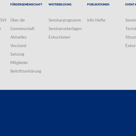
Fördergemeinschaft
Weiterbildung
Publikationen
Event-
VSVI
Über die
Seminarprogramm
Info-Hefte
Semin
r
Gemeinschaft
Seminarunterlagen
Termi
Aktuelles
Exkursionen
Sitzu
Vorstand
Exkur
Satzung
Mitglieder
Beitrittserklärung