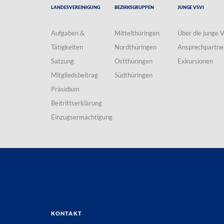
Landesvereinigung
Bezirksgruppen
Junge VSVI
Aufgaben &
Mittelthüringen
Über die junge 
Tätigkeiten
Nordthüringen
Ansprechpartne
Satzung
Ostthüringen
Exkursionen
Mitgliedsbeitrag
Südthüringen
Präsidium
Beitrittserklärung
Einzugsermächtigung
Kontakt