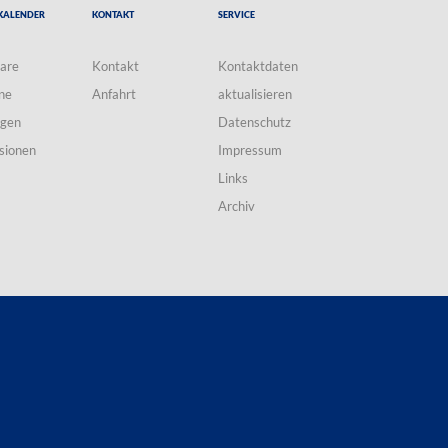
Kalender
Kontakt
Service
are
Kontakt
Kontaktdaten
ne
Anfahrt
aktualisieren
ngen
Datenschutz
sionen
Impressum
Links
Archiv