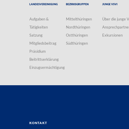
Landesvereinigung
Bezirksgruppen
Junge VSVI
Aufgaben &
Mittelthüringen
Über die junge 
Tätigkeiten
Nordthüringen
Ansprechpartne
Satzung
Ostthüringen
Exkursionen
Mitgliedsbeitrag
Südthüringen
Präsidium
Beitrittserklärung
Einzugsermächtigung
Kontakt