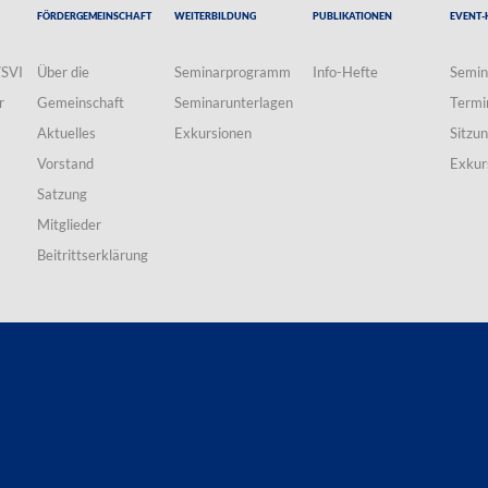
Fördergemeinschaft
Weiterbildung
Publikationen
Event-
VSVI
Über die
Seminarprogramm
Info-Hefte
Semin
r
Gemeinschaft
Seminarunterlagen
Termi
Aktuelles
Exkursionen
Sitzu
Vorstand
Exkur
Satzung
Mitglieder
Beitrittserklärung