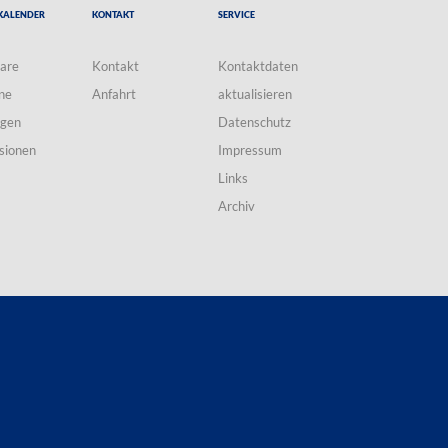
Kalender
Kontakt
Service
are
Kontakt
Kontaktdaten
ne
Anfahrt
aktualisieren
ngen
Datenschutz
sionen
Impressum
Links
Archiv