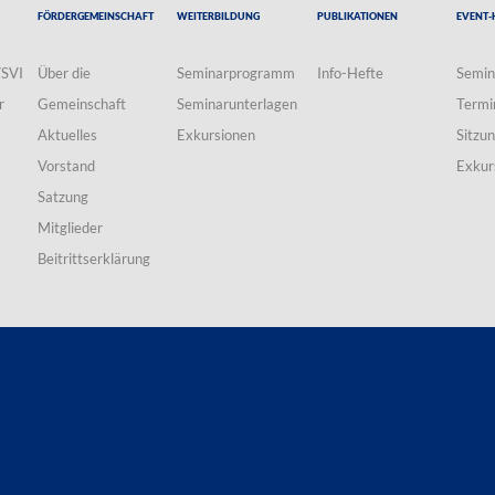
Fördergemeinschaft
Weiterbildung
Publikationen
Event-
VSVI
Über die
Seminarprogramm
Info-Hefte
Semin
r
Gemeinschaft
Seminarunterlagen
Termi
Aktuelles
Exkursionen
Sitzu
Vorstand
Exkur
Satzung
Mitglieder
Beitrittserklärung