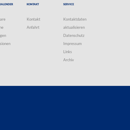
Kalender
Kontakt
Service
are
Kontakt
Kontaktdaten
ne
Anfahrt
aktualisieren
ngen
Datenschutz
sionen
Impressum
Links
Archiv