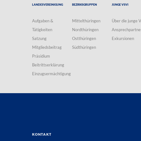
Landesvereinigung
Bezirksgruppen
Junge VSVI
Aufgaben &
Mittelthüringen
Über die junge 
Tätigkeiten
Nordthüringen
Ansprechpartne
Satzung
Ostthüringen
Exkursionen
Mitgliedsbeitrag
Südthüringen
Präsidium
Beitrittserklärung
Einzugsermächtigung
Kontakt