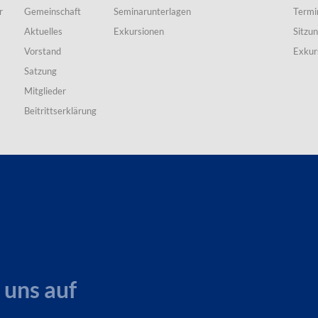
r
Gemeinschaft
Seminarunterlagen
Termi
Aktuelles
Exkursionen
Sitzu
Vorstand
Exkur
Satzung
Mitglieder
Beitrittserklärung
 uns auf