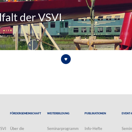
falt der VSVI.
Fördergemeinschaft
Weiterbildung
Publikationen
Event-
VSVI
Über die
Seminarprogramm
Info-Hefte
Semin