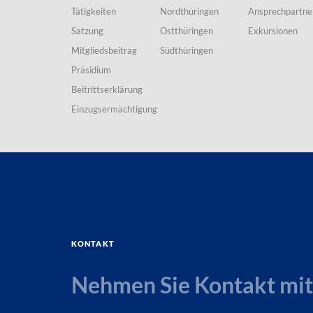
Tätigkeiten
Nordthüringen
Ansprechpartne
Satzung
Ostthüringen
Exkursionen
Mitgliedsbeitrag
Südthüringen
Präsidium
Beitrittserklärung
Einzugsermächtigung
Kontakt
Nehmen Sie Kontakt mit