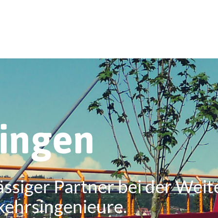
ringen
ässiger Partner bei der Weit
kehrsingenieure.