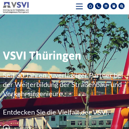
VSVI Thüringen
Seit 30 Jahren zuverlässiger Partner bei
der Weiterbildung der Straßenbau- und
Verkehrsingenieure.
Entdecken Sie die Vielfalt der VSVI.
Kontakt