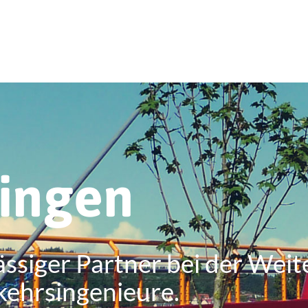
ringen
ässiger Partner bei der Weit
kehrsingenieure.