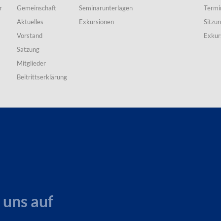
r
Gemeinschaft
Seminarunterlagen
Termi
Aktuelles
Exkursionen
Sitzu
Vorstand
Exkur
Satzung
Mitglieder
Beitrittserklärung
 uns auf