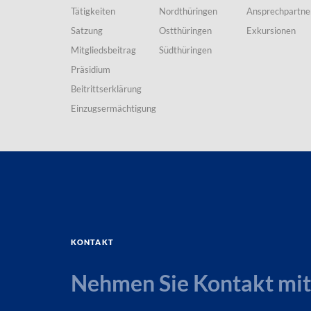
Tätigkeiten
Nordthüringen
Ansprechpartne
Satzung
Ostthüringen
Exkursionen
Mitgliedsbeitrag
Südthüringen
Präsidium
Beitrittserklärung
Einzugsermächtigung
Kontakt
Nehmen Sie Kontakt mit