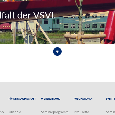
falt der VSVI.
Fördergemeinschaft
Weiterbildung
Publikationen
Event-
VSVI
Über die
Seminarprogramm
Info-Hefte
Semin