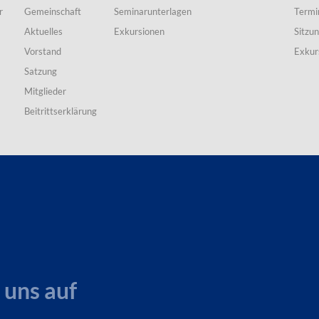
r
Gemeinschaft
Seminarunterlagen
Termi
Aktuelles
Exkursionen
Sitzu
Vorstand
Exkur
Satzung
Mitglieder
Beitrittserklärung
 uns auf