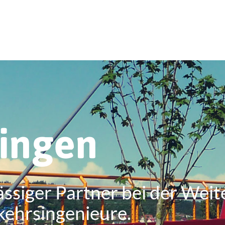
ringen
ässiger Partner bei der Weit
kehrsingenieure.