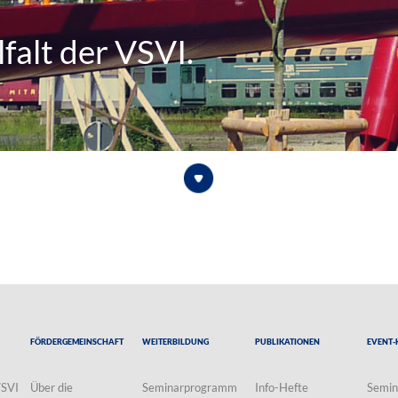
falt der VSVI.
Fördergemeinschaft
Weiterbildung
Publikationen
Event-
VSVI
Über die
Seminarprogramm
Info-Hefte
Semin