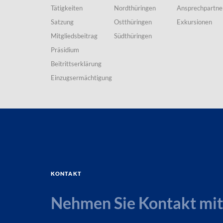
Tätigkeiten
Nordthüringen
Ansprechpartne
Satzung
Ostthüringen
Exkursionen
Mitgliedsbeitrag
Südthüringen
Präsidium
Beitrittserklärung
Einzugsermächtigung
Kontakt
Nehmen Sie Kontakt mit