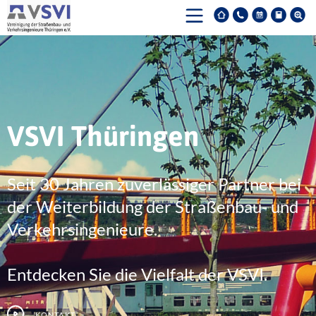
VSVI Thüringen
Seit 30 Jahren zuverlässiger Partner bei
der Weiterbildung der Straßenbau- und
Verkehrsingenieure.
Entdecken Sie die Vielfalt der VSVI.
Kontakt