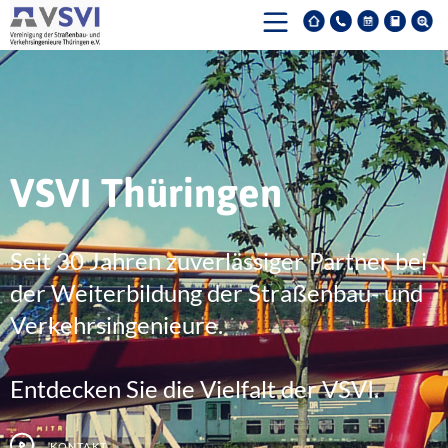
VSVI Thüringen
Seit 30 Jahren zuverlässiger Partner bei
der Weiterbildung der Straßenbau- und
Verkehrsingenieure.
Entdecken Sie die Vielfalt der VSVI.
Kontakt