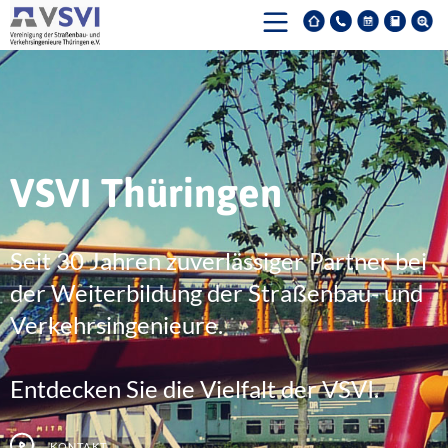
VSVI Thüringen
Seit 30 Jahren zuverlässiger Partner bei
der Weiterbildung der Straßenbau- und
Verkehrsingenieure.
Entdecken Sie die Vielfalt der VSVI.
Kontakt