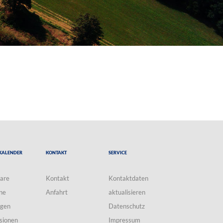
Kalender
Kontakt
Service
are
Kontakt
Kontaktdaten
ne
Anfahrt
aktualisieren
ngen
Datenschutz
sionen
Impressum