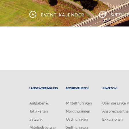
Event-Kalender
Sitzu
Landesvereinigung
Bezirksgruppen
Junge VSVI
Aufgaben &
Mittelthüringen
Über die junge 
Tätigkeiten
Nordthüringen
Ansprechpartne
Satzung
Ostthüringen
Exkursionen
Mitgliedsbeitrag
Südthüringen