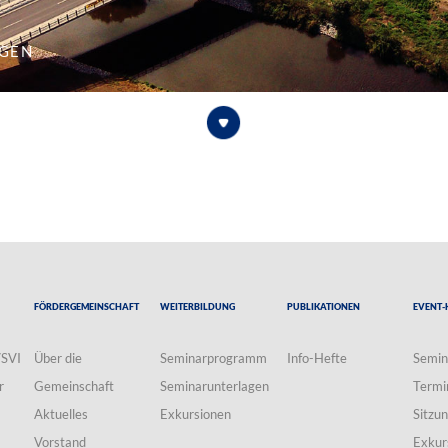
ngen
Fördergemeinschaft
Weiterbildung
Publikationen
Event-
VSVI
Über die
Seminarprogramm
Info-Hefte
Semin
r
Gemeinschaft
Seminarunterlagen
Termi
Aktuelles
Exkursionen
Sitzu
Vorstand
Exkur